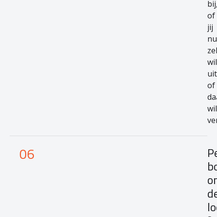
bij
of
jij
nu
ze
wil
ui
of
da
wil
ve
06
P
b
o
d
l