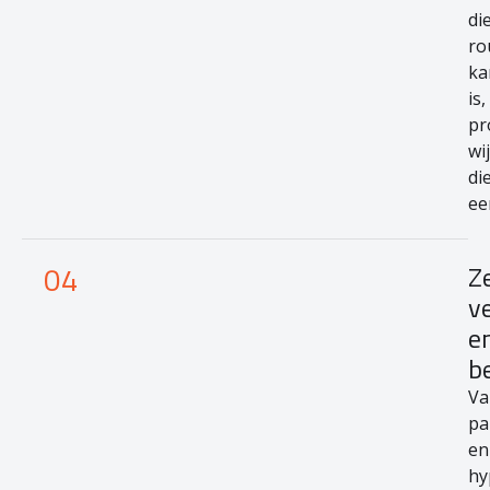
di
ro
ka
is,
pr
wij
di
ee
04
Z
v
e
b
Va
pa
en
hy