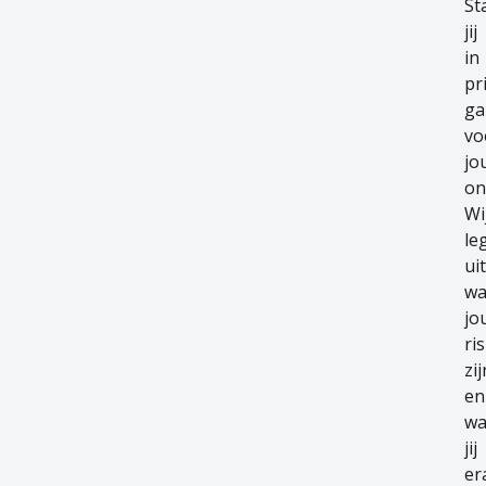
St
jij
in
pr
ga
vo
jo
on
Wi
le
uit
wa
jo
ris
zij
en
wa
jij
er