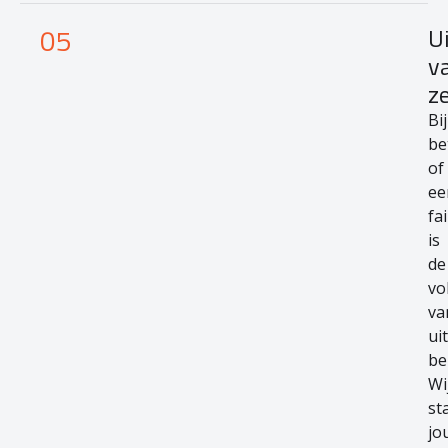
05
U
v
z
Bij
be
of
ee
fa
is
de
vo
va
ui
be
Wi
st
jo