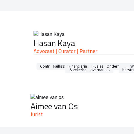
Hasan Kaya
Advocaat | Curator | Partner
Contractenrecht
Faillissementsrecht
Financieringen
Fusies &
Ondernemingsr
W
& zekerheden
overnames
herstr
Aimee van Os
Jurist