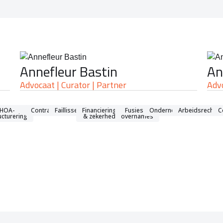
Annefleur Bastin
An
Advocaat | Curator | Partner
Adv
echt
HOA-
Contractenrecht
Faillissementsrecht
Financieringen
Fusies &
Ondernemingsrecht
Arbeidsrecht
C
ucturering
& zekerheden
overnames